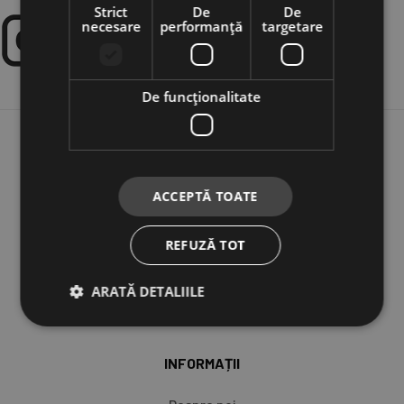
Strict
De
De
necesare
performanță
targetare
De funcţionalitate
MAGAZIN
ACCEPTĂ TOATE
Corturi
Marchize
REFUZĂ TOT
Frigidere
Accesorii
ARATĂ DETALIILE
Wild Cooking
INFORMAȚII