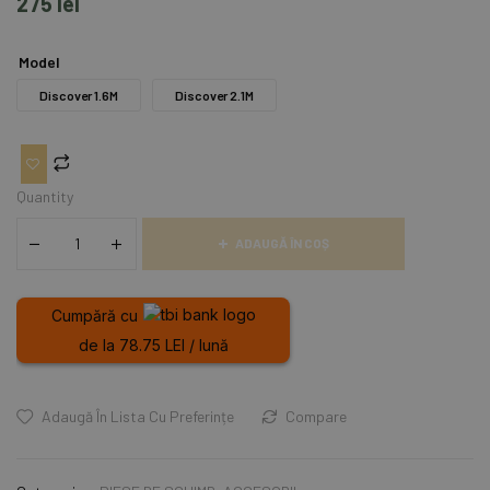
275
lei
Model
Discover 1.6M
Discover 2.1M
Quantity
ADAUGĂ ÎN COȘ
Cumpără cu
de la 78.75 LEI / lună
Adaugă În Lista Cu Preferințe
Compare