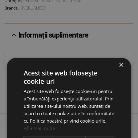
Categories:
PIESE DE SCHIMB
,
ACCESORII
Brands:
OVERLANDER
Informații suplimentare
Model
Discover 1.6M, Discover 2.1M
×
Acest site web folosește
cookie-uri
Recenzii (0)
Acest site web folosește cookie-uri pentru
a îmbunătăți experiența utilizatorului. Prin
utilizarea site-ului nostru web, sunteți de
acord cu toate cookie-urile în conformitate
cu Politica noastră privind cookie-urile.
Află mai multe