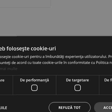
eb folosește cookie-uri
osește cookie-uri pentru a îmbunătăți experiența utilizatorului. Pri
unteți de acord cu toate cookie-urile în conformitate cu Politica 
 mai multe
are
De performanță
De targetare
De f
INFORMAȚII
S
Despre noi
C
IILE
REFUZĂ TOT
ACC
Termeni & Condiții
S