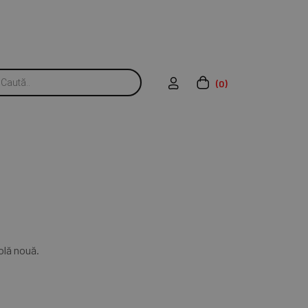
(0)
olă nouă.