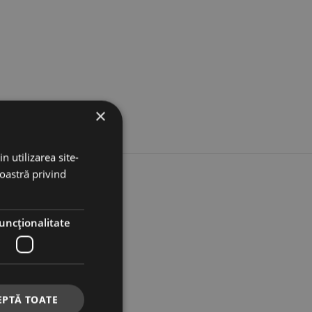
×
n utilizarea site-
noastră privind
uncţionalitate
UPORT
ontact
EPTĂ TOATE
tarea comenzii