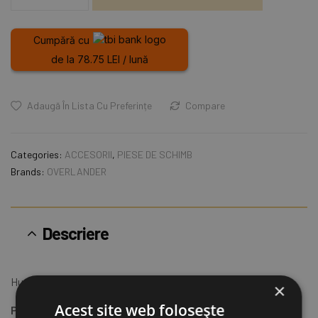
Cumpără cu
de la 78.75 LEI / lună
Adaugă În Lista Cu Preferințe
Compare
Categories:
ACCESORII
,
PIESE DE SCHIMB
Brands:
OVERLANDER
Descriere
Huse de schimb pentru
Marchizele Overlander
×
Acest site web folosește
Pentru modelele: