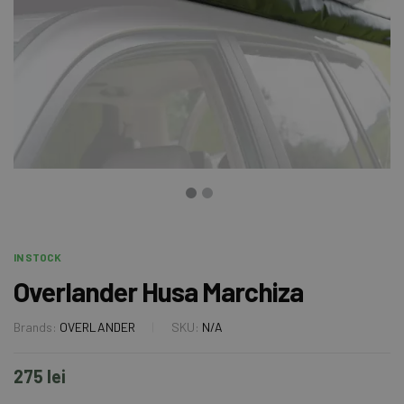
IN STOCK
Overlander Husa Marchiza
Brands:
OVERLANDER
SKU:
N/A
275
lei