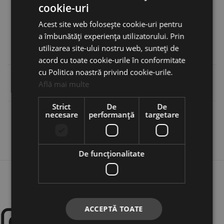
cookie-uri
Overlander Marchiză – 2x2x5M
Acest site web folosește cookie-uri pentru
Overlander Marchiză – 2.5x2x5M
a îmbunătăți experiența utilizatorului. Prin
Overlander Marchiză – 2.5x3M
utilizarea site-ului nostru web, sunteți de
Overlander Marchiză – 270
°
acord cu toate cookie-urile în conformitate
cu Politica noastră privind cookie-urile.
Informații suplimentare
Află mai multe
Strict
De
De
necesare
performanță
targetare
Recenzii (0)
De funcţionalitate
ACCEPTĂ TOATE