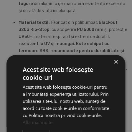
fagure
din aluminiu german oferă rezistență excelentă
și durată de viață îndelungată.
Material textil:
Fabricat din polibumbac
Blackout
320G Rip-Stop
, cu acoperire
PU 5000 mm
și protecție
UV50+
, material respirabil și extrem de durabil,
rezistent la UV și mucegai. Este echipat cu
fermoare SBS, recunoscute pentru durabilitate și
fiabilitate.
×
Acest site web folosește
Prelată (Rainfly):
Realizată din
Poly-Oxford 210D Rip-
cookie-uri
Stop
, rezistentă la uzură și condiții dificile.
Acest site web folosește cookie-uri pentru
Mecanism de deschidere:
Pistoanele puternice
a îmbunătăți experiența utilizatorului. Prin
STABILUS GERMANY
permit deschiderea rapidă și
utilizarea site-ului nostru web, sunteți de
ușoară a cortului, instalare se face în câteva secunde.
acord cu toate cookie-urile în conformitate
Saltea:
Include o saltea confortabilă din spumă cu
cu Politica noastră privind cookie-urile.
densitate mare de
7 cm
, completată de
o saltea anti-
Află mai multe
condens
pentru un somn plăcut în orice anotimp.