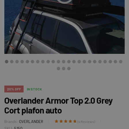
20% OFF
IN STOCK
Overlander Armor Top 2.0 Grey
Cort plafon auto
Brands:
OVERLANDER
(
4
Reviews)
Evaluat la
4
5.00
SKU:
5150