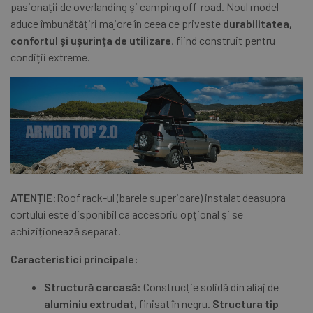
pasionații de overlanding și camping off-road. Noul model
aduce îmbunătățiri majore în ceea ce privește
durabilitatea,
confortul și ușurința de utilizare
, fiind construit pentru
condiții extreme.
ATENȚIE:
Roof rack-ul (barele superioare) instalat deasupra
cortului este disponibil ca accesoriu opțional și se
achiziționează separat.
Caracteristici principale:
Structură carcasă:
Construcție solidă din aliaj de
aluminiu extrudat
, finisat în negru.
Structura tip