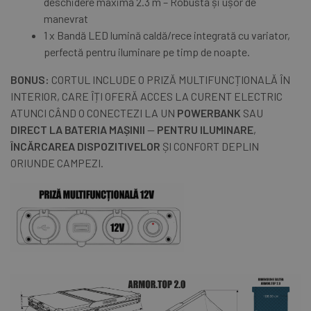
deschidere maximă 2.3 m – Robustă și ușor de
manevrat
1 x Bandă LED lumină caldă/rece integrată cu variator,
perfectă pentru iluminare pe timp de noapte.
BONUS:
CORTUL INCLUDE O PRIZĂ MULTIFUNCȚIONALĂ ÎN
INTERIOR, CARE ÎȚI OFERĂ ACCES LA CURENT ELECTRIC
ATUNCI CÂND O CONECTEZI LA UN
POWERBANK
SAU
DIRECT LA BATERIA MAȘINII
—
PENTRU ILUMINARE
,
ÎNCĂRCAREA DISPOZITIVELOR
ȘI CONFORT DEPLIN
ORIUNDE CAMPEZI.