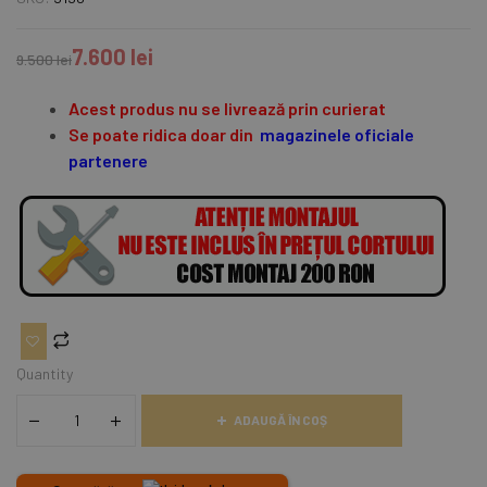
din 5 pe baza a
evaluări de la
7.600
lei
clienți
9.500
lei
Acest produs nu se livrează prin curierat
Se poate ridica doar din
magazinele oficiale
partenere
Quantity
ADAUGĂ ÎN COȘ