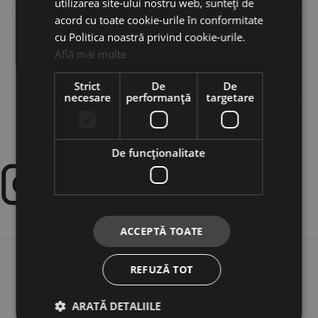
utilizarea site-ului nostru web, sunteți de
acord cu toate cookie-urile în conformitate
Recenzii (2)
cu Politica noastră privind cookie-urile.
Află mai multe
Strict
De
De
necesare
performanță
targetare
De funcţionalitate
ACCEPTĂ TOATE
REFUZĂ TOT
MAGAZIN
ARATĂ DETALIILE
Corturi