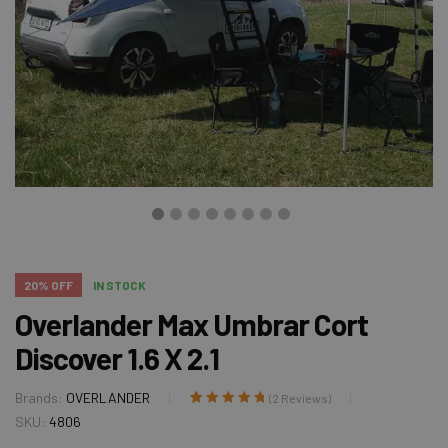
20% OFF
IN STOCK
Overlander Max Umbrar Cort
Discover 1.6 X 2.1
Brands:
OVERLANDER
(
2
Reviews)
Evaluat la
2
5.00
SKU:
4806
din 5 pe baza a