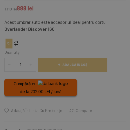
evaluări de la
888
lei
clienți
1.110
lei
Acest umbrar auto este accesoriul ideal pentru cortul
Overlander Discover 160
Quantity
ADAUGĂ ÎN COȘ
Cumpără cu
de la 232.00 LEI / lună
Adaugă În Lista Cu Preferințe
Compare