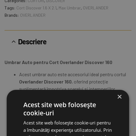
Categories:
CORTURI
,
DISCOVER
Tags:
Cort Discover 1.6 X 2.1
,
Max Umbrar
,
OVERLANDER
Brands:
OVERLANDER
Descriere
Umbrar Auto pentru Cort Overlander Discover 160
Acest umbrar auto este accesoriul ideal pentru cortul
Overlander Discover 160
, oferind protecție
suplimentară împotriva soarelui și intemperiilor.
×
Se montează rapid și ușor direct pe structura cortului,
Acest site web folosește
extinzând zona acoperită și oferind un spațiu de
relaxare umbrit lângă mașină.
cookie-uri
Construit din materiale rezistente la razele UV și apă,
Acest site web folosește cookie-uri pentru
umbrarul este perfect pentru camping, off-road sau
a îmbunătăți experiența utilizatorului. Prin
expediții în natură.