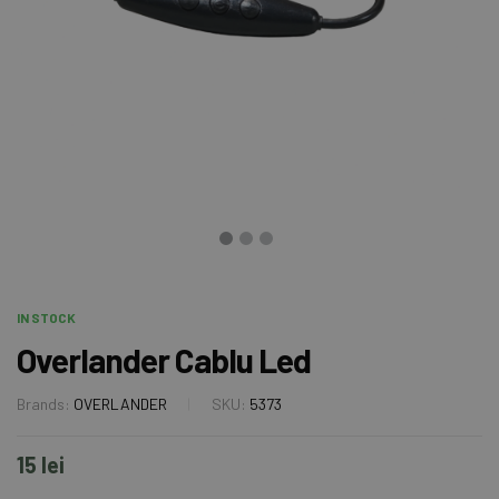
IN STOCK
Overlander Cablu Led
Brands:
OVERLANDER
SKU:
5373
15
lei