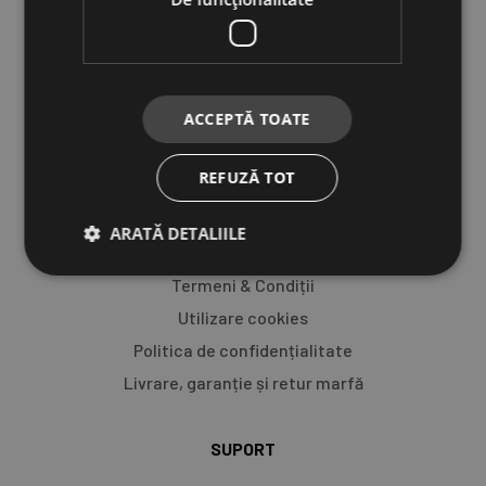
Corturi
Marchize
Frigidere
Accesorii
ACCEPTĂ TOATE
Wild Cooking
REFUZĂ TOT
INFORMAȚII
ARATĂ DETALIILE
Despre noi
Termeni & Condiții
Utilizare cookies
Politica de confidențialitate
Livrare, garanție și retur marfă​
SUPORT