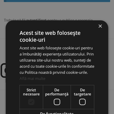
Trebuie să fii
autentificat
pentru a publica o recenzie.
×
Acest site web folosește
cookie-uri
Acest site web folosește cookie-uri pentru
a îmbunătăți experiența utilizatorului. Prin
utilizarea site-ului nostru web, sunteți de
acord cu toate cookie-urile în conformitate
cu Politica noastră privind cookie-urile.
Află mai multe
Strict
De
De
necesare
performanță
targetare
MAGAZIN
De funcţionalitate