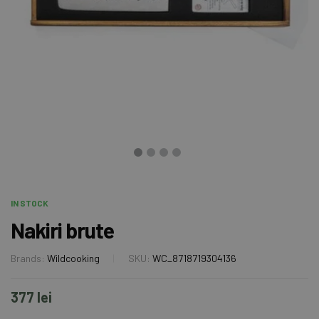
IN STOCK
Nakiri brute
Brands:
Wildcooking
SKU:
WC_8718719304136
377
lei