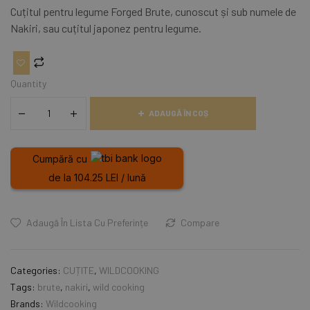
Cuțitul pentru legume Forged Brute, cunoscut și sub numele de
Nakiri, sau cuțitul japonez pentru legume.
Quantity
ADAUGĂ ÎN COȘ
Cumpără cu
de la 104.25 LEI / lună
Adaugă În Lista Cu Preferințe
Compare
Categories:
CUȚITE
,
WILDCOOKING
Tags:
brute
,
nakiri
,
wild cooking
Brands:
Wildcooking