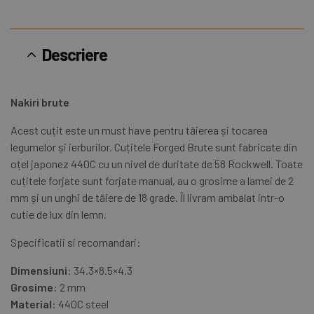
Descriere
Nakiri brute
Acest cuțit este un must have pentru tăierea și tocarea
legumelor și ierburilor. Cuțitele Forged Brute sunt fabricate din
oțel japonez 440C cu un nivel de duritate de 58 Rockwell. Toate
cuțitele forjate sunt forjate manual, au o grosime a lamei de 2
mm și un unghi de tăiere de 18 grade. Îl livram ambalat intr-o
cutie de lux din lemn.
Specificatii si recomandari:
Dimensiuni
: 34.3×8.5×4.3
Grosime
: 2 mm
Material
: 440C steel