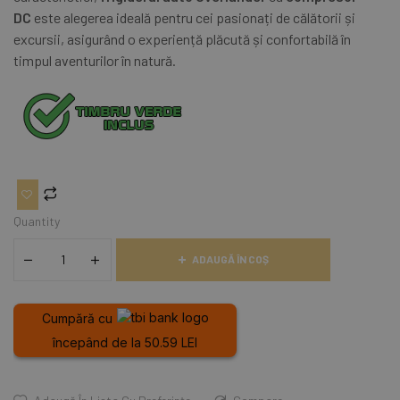
DC
este alegerea ideală pentru cei pasionați de călătorii și
excursii, asigurând o experiență plăcută și confortabilă în
timpul aventurilor în natură.
Quantity
ADAUGĂ ÎN COȘ
Cumpără cu
începând de la 50.59 LEI