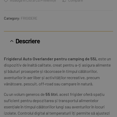
Adaugă În Lista Cu Preferințe
Compare
Category:
FRIGIDERE
Descriere
Frigiderul Auto Overlander pentru camping de 55L
este un
dispozitiv de înaltă calitate, creat pentru a-ți asigura alimente
și băuturi proaspete și răcoroase în timpul călătoriilor,
aventurilor în aer liber și activităților recreative, precum
vânătoare, pescuit, off-road sau campare în natură.
Cu un volum generos de
55 litri
, acest frigider oferă spațiu
suficient pentru depozitarea și transportul alimentelor
esențiale în timpul călătoriilor lungi sau aventurilor în locuri
izolate. Controlul digital al temperaturii îți permite să ajustezi