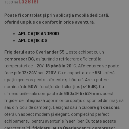
1.328
lei
1.660
lei
Poate fi controlat și prin aplicația mobilă dedicată,
oferind un plus de confort în orice aventură.
APLICAȚIE ANDROID
APLICAȚIE iOS
Frigiderul auto Overlander 55 L
este echipat cu un
compresor DC,
asigurând o refrigerare eficientă la
temperaturi de
-20/-18 până la 20°
C. Alimentarea se poate
face prin
12/24V
sau
220V
. Cu o capacitate de
55L
, oferă
spațiu generos pentru alimente și băuturi. Are o putere
nominală de
50W
, funcționând silențios (
<45dB
). Cu
dimensiunile sale compacte de
690x345x524mm
, acest
frigider se integrează ușor în orice spațiu disponibil din mașină
sau din locul de camping. Designul său în culoare
gri deschis
oferă un aspect modern și elegant, completând perfect
echipamentul pentru aventurile în aer liber. Cu toate aceste
caracteristici,
frigiderul auto Overlander
cu
compresor