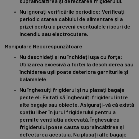
supraîncălzirea și defectarea frigiderului.
Nu ignorați verificările periodice: Verificați
periodic starea cablului de alimentare și a
prizei pentru a preveni eventualele riscuri de
incendiu sau electrocutare.
Manipulare Necorespunzătoare
Nu deschideți și nu închideți ușa cu forța:
Utilizarea excesivă a forței la deschiderea sau
închiderea ușii poate deteriora garniturile și
balamalele.
Nu înghesuiți frigiderul și nu plasați bagaje
peste el: Evitați să înghesuiți frigiderul între
alte bagaje sau obiecte. Asigurați-vă că există
spațiu liber în jurul frigiderului pentru a
permite ventilația adecvată. Înghesuirea
frigiderului poate cauza supraîncălzirea și
defectarea acestuia. Nu plasați alte bagaje