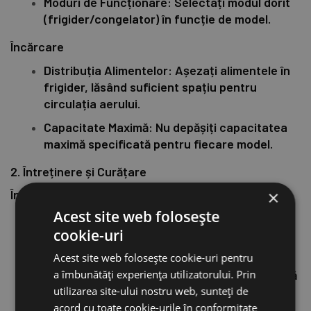
Moduri de Funcționare: Selectați modul dorit
(frigider/congelator) în funcție de model.
Încărcare
Distribuția Alimentelor: Așezați alimentele în
frigider, lăsând suficient spațiu pentru
circulația aerului.
Capacitate Maximă: Nu depășiți capacitatea
maximă specificată pentru fiecare model.
2. Întreținere și Curățare
×
Întreținere
Acest site web folosește
Verificări Periodice: Verificați periodic cablul
cookie-uri
de alimentare și priza pentru semne de uzură
sau deteriorare.
Acest site web folosește cookie-uri pentru
a îmbunătăți experiența utilizatorului. Prin
Curățarea Gurilelor de Ventilație: Asigurați-vă
utilizarea site-ului nostru web, sunteți de
că gurile de ventilație nu sunt blocate.
acord cu toate cookie-urile în conformitate