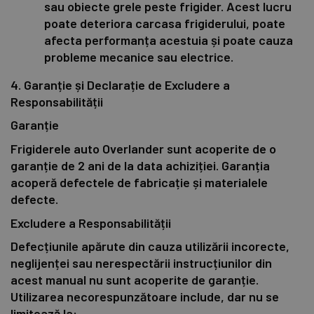
sau obiecte grele peste frigider. Acest lucru
poate deteriora carcasa frigiderului, poate
afecta performanța acestuia și poate cauza
probleme mecanice sau electrice.
4. Garanție și Declarație de Excludere a
Responsabilității
Garanție
Frigiderele auto Overlander sunt acoperite de o
garanție de 2 ani de la data achiziției. Garanția
acoperă defectele de fabricație și materialele
defecte.
Excludere a Responsabilității
Defecțiunile apărute din cauza utilizării incorecte,
neglijenței sau nerespectării instrucțiunilor din
acest manual nu sunt acoperite de garanție.
Utilizarea necorespunzătoare include, dar nu se
limitează la: