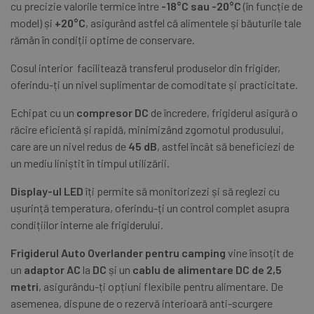
cu precizie valorile termice între
-18°C sau -20°C
(în funcție de
model) și
+20°C
, asigurând astfel că alimentele și băuturile tale
rămân în condiții optime de conservare.
Cosul interior facilitează transferul produselor din frigider,
oferindu-ți un nivel suplimentar de comoditate și practicitate.
Echipat cu un
compresor DC
de încredere, frigiderul asigură o
răcire eficientă și rapidă, minimizând zgomotul produsului,
care are un nivel redus de
45 dB
, astfel încât să beneficiezi de
un mediu liniștit în timpul utilizării.
Display-ul LED
îți permite să monitorizezi și să reglezi cu
ușurință temperatura, oferindu-ți un control complet asupra
condițiilor interne ale frigiderului.
Frigiderul Auto Overlander pentru camping
vine însoțit de
un
adaptor AC
la
DC
și un
cablu de alimentare DC de 2,5
metri
, asigurându-ți opțiuni flexibile pentru alimentare. De
asemenea, dispune de o rezervă interioară anti-scurgere