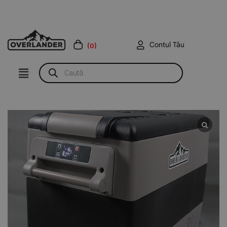
Contul Tău
(0)