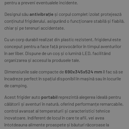
pentru a preveni eventualele incidente.
Designul său
antivibrație
și corpul complet izolat protejează
conținutul frigiderului, asigurând o funcționare stabilă și fiabilă,
chiar și pe terenuri accidentate.
Cu un corp durabil realizat din plastic rezistent, frigiderul este
conceput pentru a face față provocărilor în timpul aventurilor
în aer liber. Dispune de un coș și o lumină LED, facilitând
organizarea și accesul la produsele tale.
Dimensiunile sale compacte de
690x345x524 mm
îl fac să se
încadreze perfect în spațiul disponibil în mașină sau în locurile
de camping.
Acest frigider auto
portabil
reprezintă alegerea ideală pentru
călătorii și aventuri în natură, oferind performanțe remarcabile,
control avansat al temperaturii și caracteristici tehnice
inovatoare. Indiferent de locul în care te afli, vei avea
întotdeauna alimente proaspete și băuturi răcoroase la