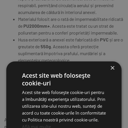
respirabil, permițând circulația aerului și prevenind
acumularea de căldură în interiorul anexei.
Materialul folosit are o rată de impermeabilitate ridicată
de
PU2000mm+
. Acesta este tratat cu un strat de
poliuretan pentru a conferi proprietăți impermeabile.
Husa exterioară a anexei este fabricată din
PVC
și are o
greutate de
550g
. Aceasta oferă protecție
suplimentară împotriva prafului, murdăriei și a
elementelor meteorologice.
×
Fermoarul mare de înaltă calitate și durabil, fabricat de
SBS
, este utilizat pentru a asigura accesul facil. Acest
Acest site web folosește
fermoar este proiectat pentru a rezista utilizării
cookie-uri
frecvente și pentru a asigura o funcționare fără
Acest site web folosește cookie-uri pentru
probleme.
a îmbunătăți experiența utilizatorului. Prin
Este echipată cu o ușă care permite accesul facil la
utilizarea site-ului nostru web, sunteți de
autoturism.
acord cu toate cookie-urile în conformitate
Anexa pentru cortul auto este o soluție excelentă pentru a
cu Politica noastră privind cookie-urile.
extinde spațiul disponibil și a adăuga funcționalitate
Află mai multe