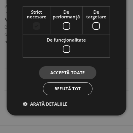
suplimentară cortului tău. Materialul rezistent,
Strict
De
De
impermeabilitatea ridicată, husa exterioară durabilă și
necesare
performanță
targetare
fermoarul de calitate înaltă asigură un produs fiabil și durabil.
Cu această anexă, vei beneficia de un spațiu adițional
confortabil și protejat pentru a-ți satisface nevoile în timpul
De funcţionalitate
activităților de camping și de călătorie.
ATENTIE! Pe masina din fotografii este montat un
cort de 160 cm!
ACCEPTĂ TOATE
Informații suplimentare
REFUZĂ TOT
Recenzii (0)
ARATĂ DETALIILE