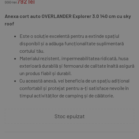
792
lei
990
lei
Anexa cort auto OVERLANDER Explorer 3.0 140 cm cu sky
roof
Este o soluție excelentă pentru a extinde spațiul
disponibil și a adăuga funcționalitate suplimentară
cortului tău.
Materialul rezistent, impermeabilitatea ridicată, husa
exterioară durabilă și fermoarul de calitate înaltă asigură
un produs fiabil și durabil.
Cu această anexă, vei beneficia de un spațiu adițional
confortabil și protejat pentru a-ți satisface nevoile în
timpul activităților de camping și de călătorie.
Stoc epuizat