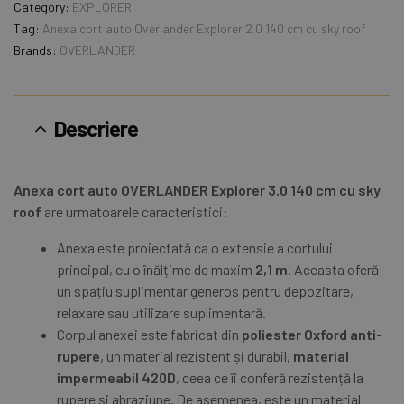
Category:
EXPLORER
Tag:
Anexa cort auto Overlander Explorer 2.0 140 cm cu sky roof
Brands:
OVERLANDER
Descriere
Anexa cort auto OVERLANDER Explorer 3.0 140 cm cu sky
roof
are urmatoarele caracteristici:
Anexa este proiectată ca o extensie a cortului
principal, cu o înălțime de maxim
2,1 m
. Aceasta oferă
un spațiu suplimentar generos pentru depozitare,
relaxare sau utilizare suplimentară.
Corpul anexei este fabricat din
poliester Oxford anti-
rupere
, un material rezistent și durabil,
material
impermeabil 420D
, ceea ce îi conferă rezistență la
rupere și abraziune. De asemenea, este un material