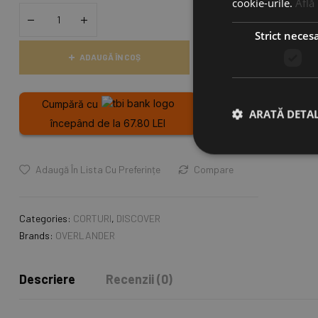
cookie-urile.
Află
Strict neces
ADAUGĂ ÎN COȘ
Cumpără cu
ARATĂ DETAL
începând de la 67.80 LEI
Adaugă În Lista Cu Preferințe
Compare
Categories:
CORTURI
,
DISCOVER
Brands:
OVERLANDER
Descriere
Recenzii (0)