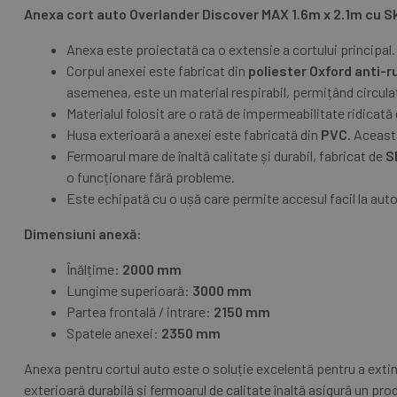
Anexa cort auto Overlander Discover MAX 1.6m x 2.1m cu S
Anexa este proiectată ca o extensie a cortului principal
Corpul anexei este fabricat din
poliester Oxford anti-r
asemenea, este un material respirabil, permițând circulaț
Materialul folosit are o rată de impermeabilitate ridicată
Husa exterioară a anexei este fabricată din
PVC
. Aceast
Fermoarul mare de înaltă calitate și durabil, fabricat de
S
o funcționare fără probleme.
Este echipată cu o ușă care permite accesul facil la aut
Dimensiuni anexă:
Înălțime:
2000 mm
Lungime superioară:
3000 mm
Partea frontală / intrare:
2150 mm
Spatele anexei:
2350 mm
Anexa pentru cortul auto este o soluție excelentă pentru a extind
exterioară durabilă și fermoarul de calitate înaltă asigură un prod