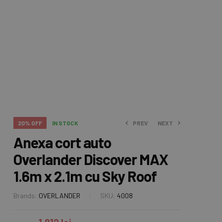
PREV
NEXT
20% OFF
IN STOCK
Anexa cort auto
Overlander Discover MAX
1.968
1.008
lei
lei
2.460
1.260
lei
lei
1.6m x 2.1m cu Sky Roof
Brands:
OVERLANDER
SKU:
4008