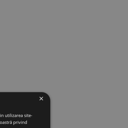
×
n utilizarea site-
noastră privind