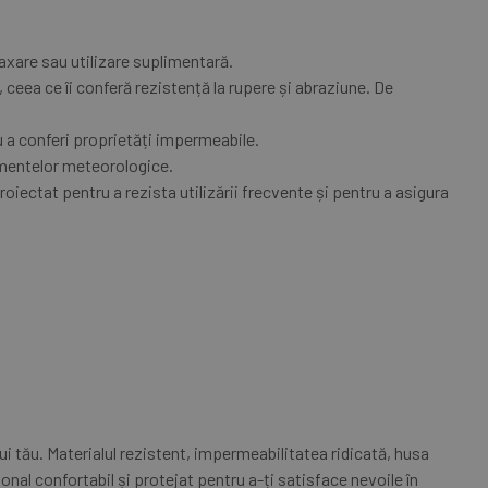
axare sau utilizare suplimentară.
, ceea ce îi conferă rezistență la rupere și abraziune. De
u a conferi proprietăți impermeabile.
ementelor meteorologice.
roiectat pentru a rezista utilizării frecvente și pentru a asigura
i tău. Materialul rezistent, impermeabilitatea ridicată, husa
ional confortabil și protejat pentru a-ți satisface nevoile în