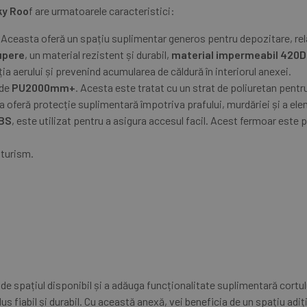
ky Roo
f are urmatoarele caracteristici:
. Aceasta oferă un spațiu suplimentar generos pentru depozitare, rel
upere
, un material rezistent și durabil,
material impermeabil 420D
ia aerului și prevenind acumularea de căldură în interiorul anexei.
 de
PU2000mm+
. Acesta este tratat cu un strat de poliuretan pentr
a oferă protecție suplimentară împotriva prafului, murdăriei și a el
BS
, este utilizat pentru a asigura accesul facil. Acest fermoar este p
oturism.
e spațiul disponibil și a adăuga funcționalitate suplimentară cortulu
us fiabil și durabil. Cu această anexă, vei beneficia de un spațiu adiț