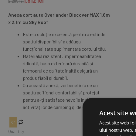
1.812
lei
2.265
lei
Anexa cort auto Overlander Discover MAX 1.6m
x 2.1m cu Sky Roof
Este o soluție excelentă pentru a extinde
spațiul disponibil și a adăuga
funcționalitate suplimentară cortului tău.
Materialul rezistent, impermeabilitatea
ridicată, husa exterioară durabilă și
fermoarul de calitate înaltă asigură un
produs fiabil și durabil.
Cu această anexă, vei beneficia de un
spațiu adițional confortabil și protejat
pentru a-ți satisface nevoile în timpul
activităților de camping și de călătorie.
Acest site w
Acest site web fol
ului nostru web, s
Quantity