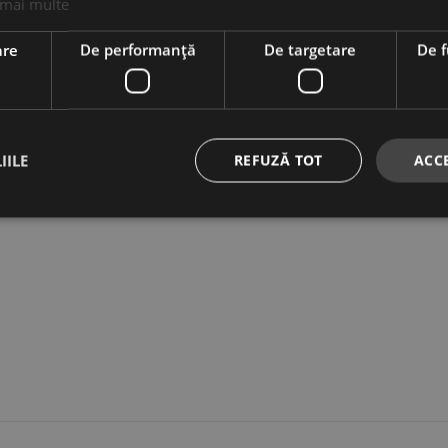
 mai multe
are
De performanță
De targetare
De f
IILE
REFUZĂ TOT
ACC