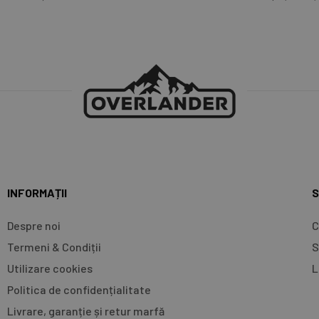
INFORMAȚII
S
Despre noi
C
Termeni & Condiții
S
Utilizare cookies
L
Politica de confidențialitate
Livrare, garanție și retur marfă​