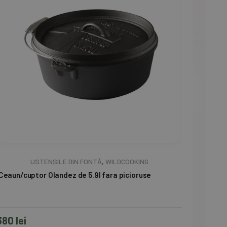
USTENSILE DIN FONTĂ
,
WILDCOOKING
Ceaun/cuptor Olandez de 5.9l fara picioruse
380
lei