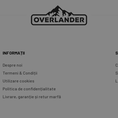
INFORMAȚII
S
Despre noi
C
Termeni & Condiții
S
Utilizare cookies
L
Politica de confidențialitate
Livrare, garanție și retur marfă​