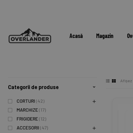
Acasă
Magazin
Ov
Afișez
Categorii de produse
CORTURI
(42)
MARCHIZE
(17)
FRIGIDERE
(12)
ACCESORII
(47)