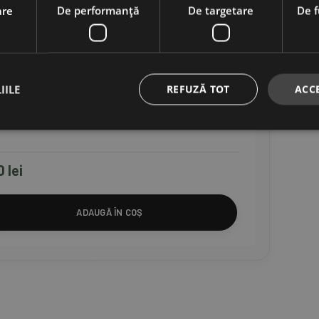
are
De performanță
De targetare
De f
USTENSILE DIN FONTĂ
,
WILDCOOKING
IILE
REFUZĂ TOT
ACC
un/cuptor Olandez de 8.5l
0
lei
ADAUGĂ ÎN COȘ