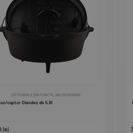
USTENSILE DIN FONTĂ
,
WILDCOOKING
un/cuptor Olandez de 5.9l
0
lei