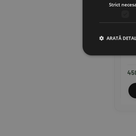
Strict neces
ARATĂ DETAL
Cea
45