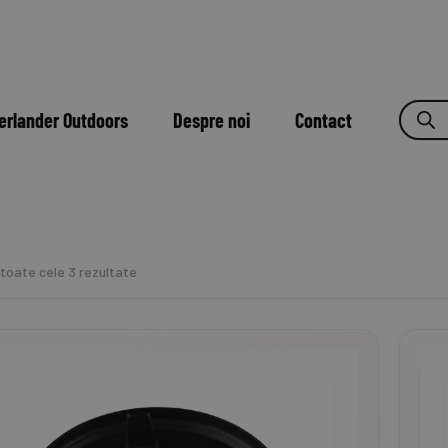
erlander Outdoors
Despre noi
Contact
 toate cele 3 rezultate